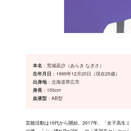
本名
：荒城凪沙（あらき なぎさ）
生年月日
：1999年12月20日（現在25歳）
出身地
：北海道帯広市
身長
：155cm
血液型
：AB型
芸能活動は10代から開始。2017年、「女子高
の後、「ぶっ壊れRe:論‰」や「手羽先センセー