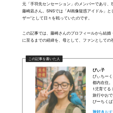
元「手羽先センセーション」のメンバーであり、
藤崎凪さん。SNSでは「AI画像疑惑アイドル」
ザー”として日々を戦っていたのです。
この記事では、藤崎さんのプロフィールから結婚
に至るまでの経緯を、母として、ファンとしての
この記事を書いた人
ぴぃ子
ぴぃちーくs
都内在住。
1児育てる
旅行やおで
ぴーちくぱ
旅好き
おす