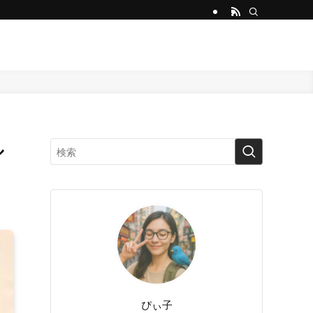
ル
ぴぃ子